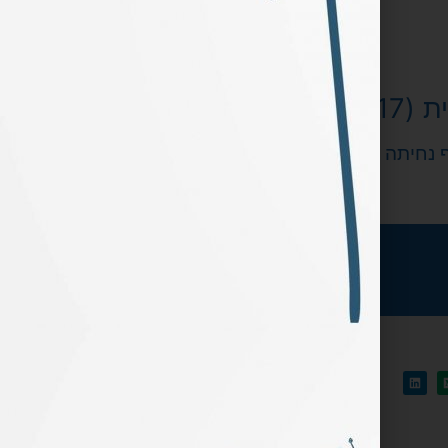
ת
(17)
בניית
 נחיתה
(5)
ווקומרס